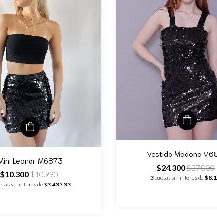
Vestido Madona V6
Mini Leonor M6873
$24.300
$27.000
$10.300
$10.990
3
cuotas sin interés de
$8.
otas sin interés de
$3.433,33