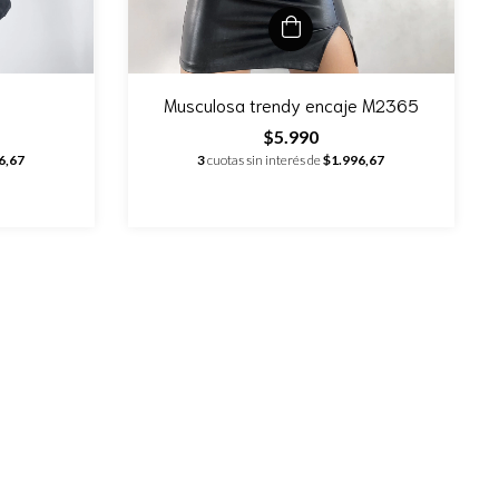
Musculosa trendy encaje M2365
$5.990
6,67
3
cuotas sin interés de
$1.996,67