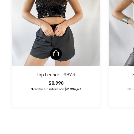
Top Leonor T6874
$8.990
3
cuotas sin interés de
$2.996,67
3
cu