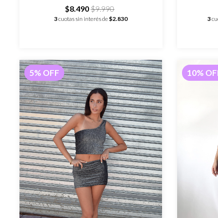
$8.490
$9.990
3
cuotas sin interés de
$2.830
3
cu
5
%
OFF
10
%
OF