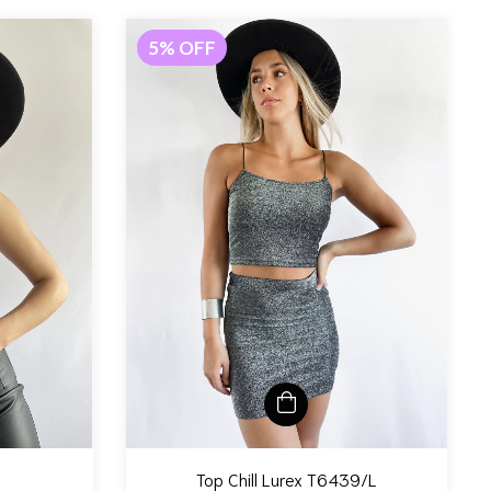
5
%
OFF
Top Chill Lurex T6439/L