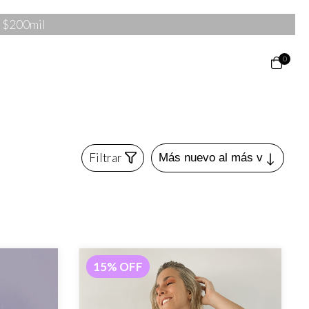
e $200mil
0
Filtrar
15
%
OFF