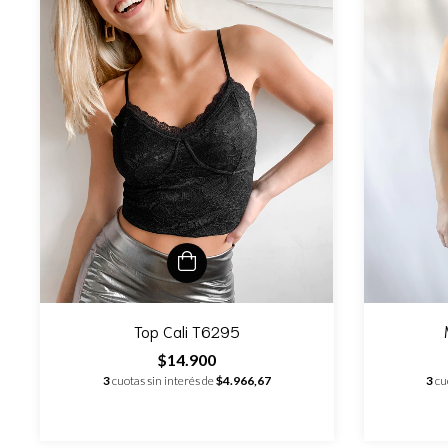
Top Cali T6295
$14.900
3
cuotas sin interés de
$4.966,67
3
cu