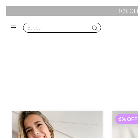
10% OFF 
6
%
OFF