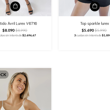
tido Avril Lurex V6716
Top sparkle lurex
$8.090
$8.990
$5.690
$5.990
otas sin interés de
$2.696,67
3
cuotas sin interés de
$1.89
OCK