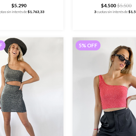
$5.290
$4.500
$5.500
otas sin interés de
$1.763,33
3
cuotas sin interés de
$1.
F
5
%
OFF