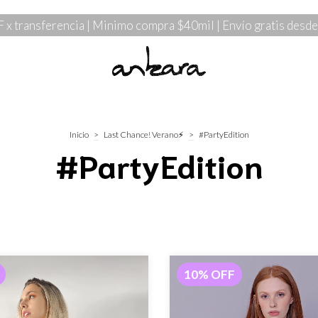
x transferencia | Minimo compra $40mil | Envío gratis desd
Inicio
>
Last Chance! Verano⚡
>
#PartyEdition
#PartyEdition
10
%
OFF