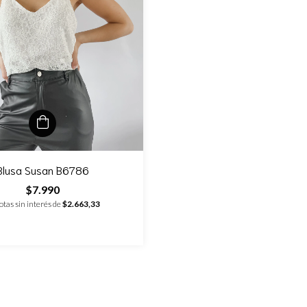
Blusa Susan B6786
$7.990
otas sin interés de
$2.663,33