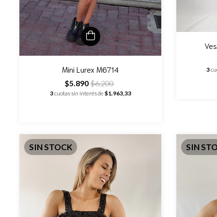
Ves
Mini Lurex M6714
3
cu
$5.890
$6.200
3
cuotas sin interés de
$1.963,33
SIN STOCK
SIN ST