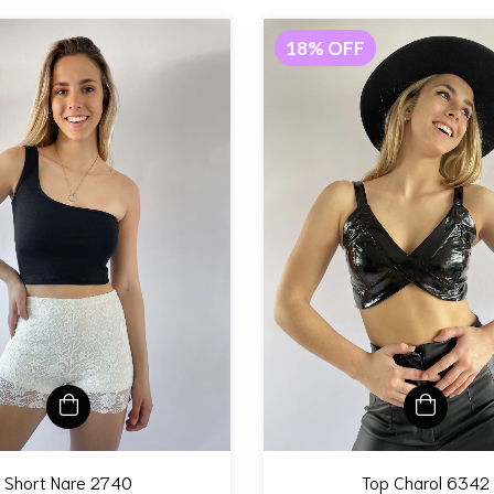
18
%
OFF
Short Nare 2740
Top Charol 6342