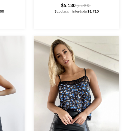
$5.130
$5.400
500
3
cuotas sin interés de
$1.710