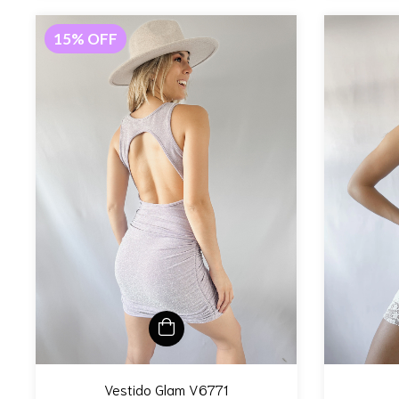
15
%
OFF
Vestido Glam V6771