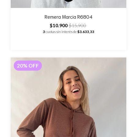
Remera Marcia R6804
$10.900
$15.900
3
cuotas sin interés de
$3.633,33
20
%
OFF