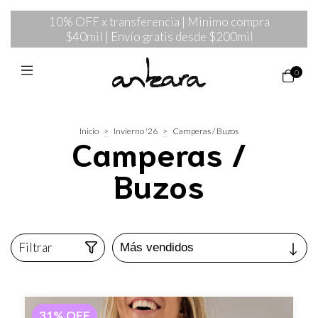
10% OFF x transferencia | Minimo compra
$40mil | Envío gratis desde $200mil
0
Inicio
>
Invierno '26
>
Camperas / Buzos
Camperas /
Buzos
Filtrar
31
%
OFF