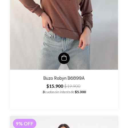
Buzo Robyn B6899A
$15.900
$19.900
3
cuotas sin interés de
$5.300
9
%
OFF