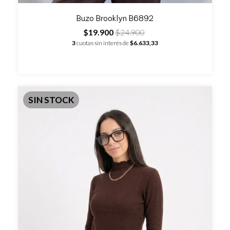
Buzo Brooklyn B6892
$19.900
$24.900
3
cuotas sin interés de
$6.633,33
SIN STOCK