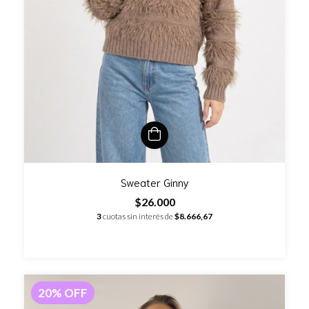
Sweater Ginny
$26.000
3
cuotas sin interés de
$8.666,67
20
%
OFF