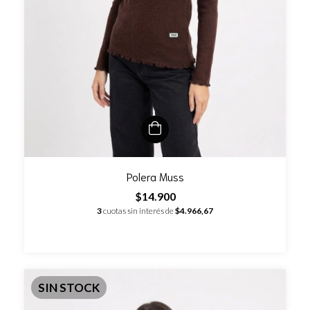
Polera Muss
$14.900
3
cuotas sin interés de
$4.966,67
SIN STOCK