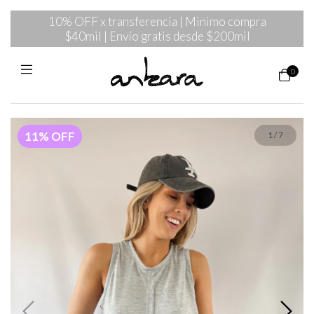
10% OFF x transferencia | Minimo compra
$40mil | Envío gratis desde $200mil
0
11
%
OFF
1
/
7