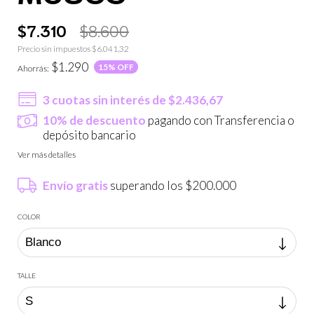
$7.310
$8.600
Precio sin impuestos
$6.041,32
$1.290
15
% OFF
Ahorrás:
3
cuotas sin interés de
$2.436,67
10% de descuento
pagando con Transferencia o
depósito bancario
Ver más detalles
Envío gratis
superando los
$200.000
COLOR
TALLE