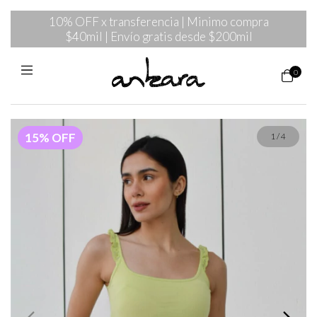
10% OFF x transferencia | Minimo compra
$40mil | Envío gratis desde $200mil
0
15
%
OFF
1
/
4