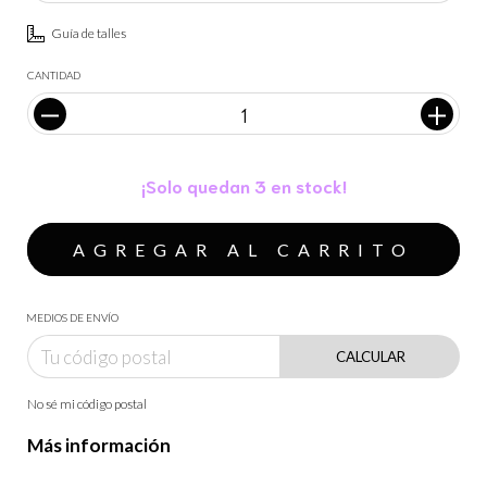
Guía de talles
CANTIDAD
¡Solo quedan
3
en stock!
MEDIOS DE ENVÍO
CALCULAR
No sé mi código postal
Más información