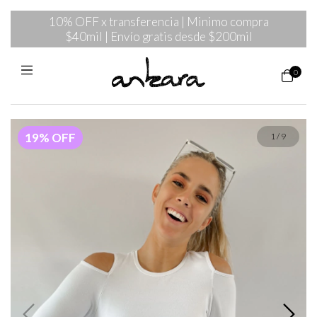
10% OFF x transferencia | Minimo compra
$40mil | Envío gratis desde $200mil
0
19
%
OFF
1
/
9