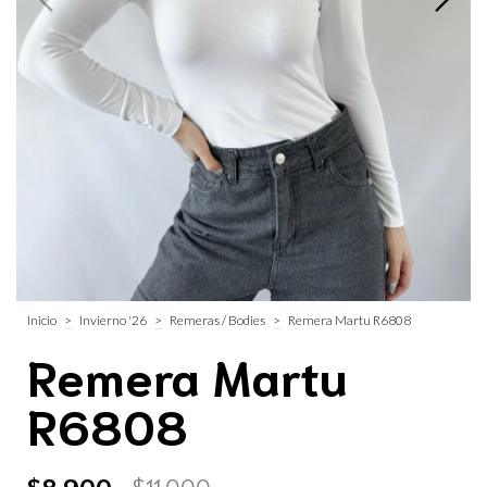
Inicio
>
Invierno '26
>
Remeras / Bodies
>
Remera Martu R6808
Remera Martu
R6808
$8.900
$11.000