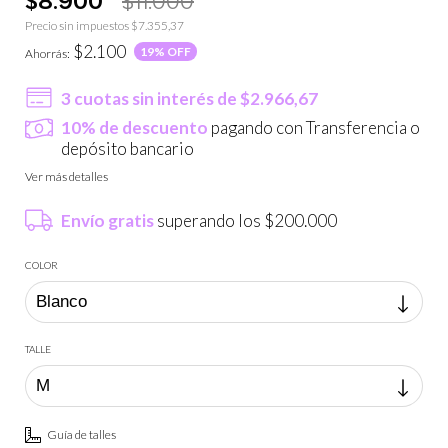
Precio sin impuestos
$7.355,37
$2.100
19
% OFF
Ahorrás:
3
cuotas sin interés de
$2.966,67
10% de descuento
pagando con Transferencia o
depósito bancario
Ver más detalles
Envío gratis
superando los
$200.000
COLOR
TALLE
Guía de talles