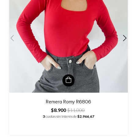
Remera Romy R6806
$8.900
$11.000
3
cuotas sin interés de
$2.966,67