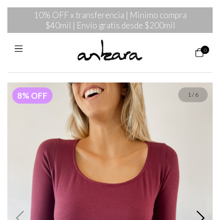
10% OFF x transferencia | Minimo compra
$40mil | Envío gratis desde $200mil
0
8
%
OFF
1
/
6