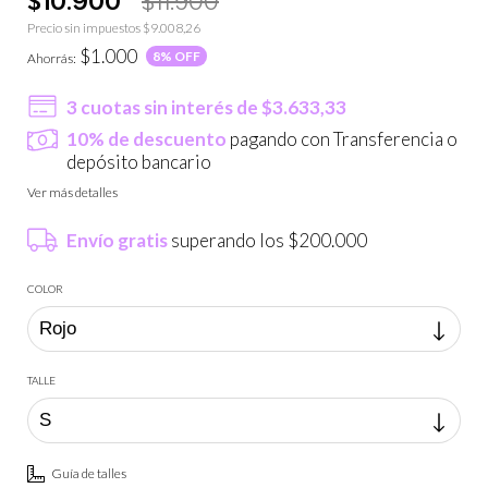
Precio sin impuestos
$9.008,26
$1.000
8
% OFF
Ahorrás:
3
cuotas sin interés de
$3.633,33
10% de descuento
pagando con Transferencia o
depósito bancario
Ver más detalles
Envío gratis
superando los
$200.000
COLOR
TALLE
Guía de talles