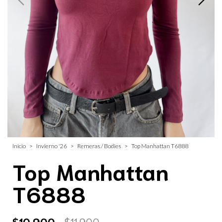
Inicio
>
Invierno '26
>
Remeras / Bodies
>
Top Manhattan T6888
Top Manhattan
T6888
$10.900
$11.900