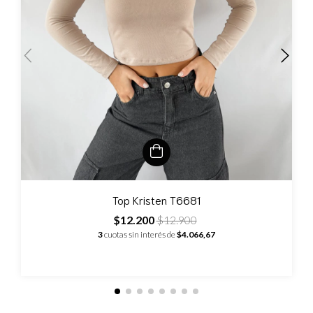
Top Kristen T6681
$12.200
$12.900
3
cuotas sin interés de
$4.066,67