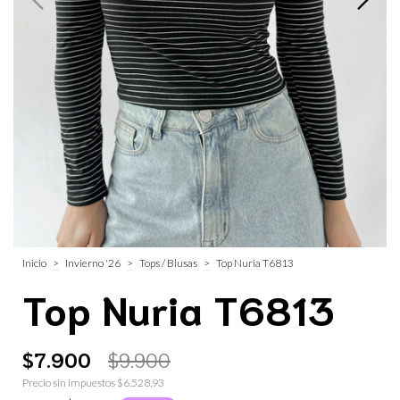
Inicio
>
Invierno '26
>
Tops / Blusas
>
Top Nuria T6813
Top Nuria T6813
$7.900
$9.900
Precio sin impuestos
$6.528,93