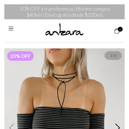
10% OFF x transferencia | Minimo compra
$40mil | Envío gratis desde $200mil
0
20
%
OFF
1
/
3