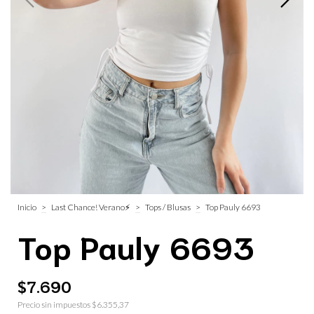
Inicio
>
Last Chance! Verano⚡
>
Tops / Blusas
>
Top Pauly 6693
Top Pauly 6693
$7.690
Precio sin impuestos
$6.355,37