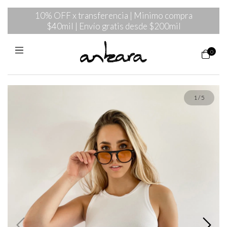
10% OFF x transferencia | Minimo compra
$40mil | Envío gratis desde $200mil
0
1
/
5