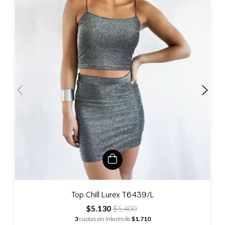
Top Chill Lurex T6439/L
$5.130
$5.400
3
cuotas sin interés de
$1.710