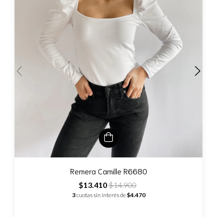
Remera Camille R6680
$13.410
$14.900
3
cuotas sin interés de
$4.470