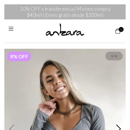
10% OFF x transferencia | Minimo compra
$40mil | Envío gratis desde $200mil
0
8
%
OFF
1
/
4