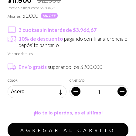
Precio sin impuestos
$9.834,71
$1.000
8
% OFF
Ahorrás:
3
cuotas sin interés de
$3.966,67
10% de descuento
pagando con Transferencia o
depósito bancario
Ver más detalles
Envío gratis
superando los
$200.000
COLOR
CANTIDAD
¡No te lo pierdas, es el último!