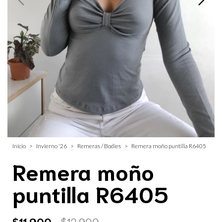
Inicio
>
Invierno '26
>
Remeras / Bodies
>
Remera moño puntilla R6405
Remera moño
puntilla R6405
$11.900
$12.900